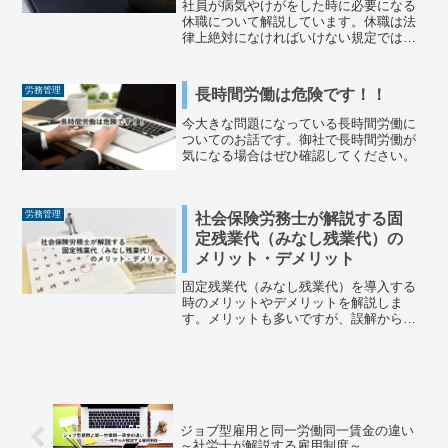
社員が病気やけがをした時に必要になる
休職について解説しています。休職は法
律上絶対になければいけない規定ではあ
りません。ですが、これが無いとのちの
ち困ってしまうこともあります。しっか
りと準備をしもしもの時に備えましょ
労務管理
長時間労働は危険です！！
う。
今大きな問題になっている長時間労働に
ついてのお話です。御社で長時間労働が
気になる場合はぜひ確認してください。
労務管理
社会保険労務士が解説する固
定残業代（みなし残業代）の
メリット・デメリット
固定残業代（みなし残業代）を導入する
時のメリットやデメリットを解説しま
す。メリットも多いですが、誤解からト
ラブルにつながりやすい制度です。間違
いないようしっかりと導入を検討してく
ださい。
ジョブ型雇用と同一労働同一賃金の違い
～社労士が解説する雇用制度～