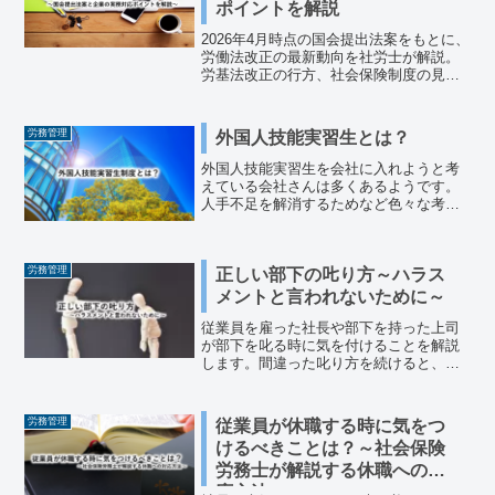
ポイントを解説
2026年4月時点の国会提出法案をもとに、
労働法改正の最新動向を社労士が解説。
労基法改正の行方、社会保険制度の見直
し、求人ルール強化など企業が今すぐ対
応すべき実務ポイントをわかりやすく整
理しています。
労務管理
外国人技能実習生とは？
外国人技能実習生を会社に入れようと考
えている会社さんは多くあるようです。
人手不足を解消するためなど色々な考え
があるようですが、外国人技能実習生を
導入しようとしている会社さんがしっか
りと制度を理解し、活用できるよう準備
労務管理
正しい部下の𠮟り方～ハラス
しましょう。
メントと言われないために～
従業員を雇った社長や部下を持った上司
が部下を叱る時に気を付けることを解説
します。間違った叱り方を続けると、ハ
ラスメントと言われ、大きなトラブルや
労働基準監督署の調査や裁判になってし
まう危険性があります。どの様に叱るこ
労務管理
従業員が休職する時に気をつ
とで、正しく社員や部下を導けるかを確
けるべきことは？～社会保険
認してください。
労務士が解説する休職への対
応方法～