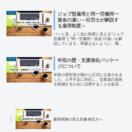
す。中小企業が今のうちに準備すべきポ
イントを社労士が解説します。
ブログ
ジョブ型雇用と同一労働同一
賃金の違い～社労士が解説す
る雇用制度～
パッと見、よく似た制度に見える”ジョブ
型雇用”と”同一労働同一賃金”の違いを解
説しています。間違えないように、職場
に導入できるように準備を進めて下さ
い。それぞれの制度の違いを簡単に解説
しています。参考にしてみてください。
ブログ
年収の壁・支援強化パッケー
ジについて
年収の壁対策が国から正式に公表されま
した。人手不足に対応し、従業員の負担
を軽減するために活用することが必須と
言えます。まだ公表されたばかりです
が、確認し今後の会社経営に生かしてい
ただければと思います。
雇用保険の加入対象者拡大へ