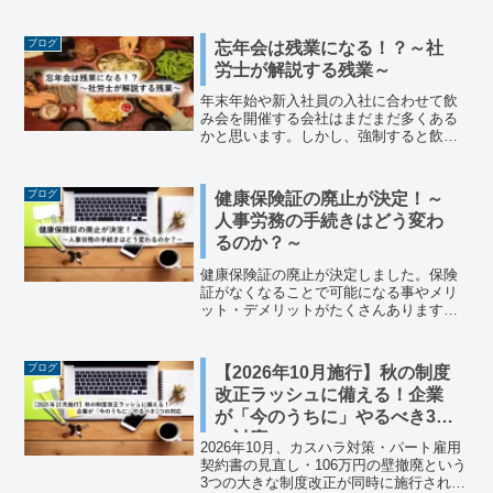
期契約の法的論点まで専門的に解説。中
小企業が導入前に押さえるべき実務ポイ
ントをわかりやすくまとめています。
ブログ
忘年会は残業になる！？～社
労士が解説する残業～
年末年始や新入社員の入社に合わせて飲
み会を開催する会社はまだまだ多くある
かと思います。しかし、強制すると飲み
会ですら残業代が発生してしまいかねま
せん。問題が発生しないように気を付
け、飲み会のメリットを十分に活用でき
ブログ
健康保険証の廃止が決定！～
るようにしましょう。
人事労務の手続きはどう変わ
るのか？～
健康保険証の廃止が決定しました。保険
証がなくなることで可能になる事やメリ
ット・デメリットがたくさんあります。
簡単なメリット・デメリットの解説と、
人事労務の手続きについて簡単に解説し
ます。
ブログ
【2026年10月施行】秋の制度
改正ラッシュに備える！企業
が「今のうちに」やるべき3つ
の対応
2026年10月、カスハラ対策・パート雇用
契約書の見直し・106万円の壁撤廃という
3つの大きな制度改正が同時に施行されま